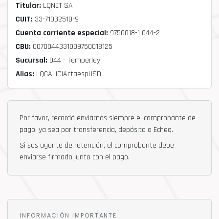
Titular:
LQNET SA
CUIT:
33-71032510-9
Cuenta corriente especial:
9750018-1 044-2
CBU:
0070044331009750018125
Sucursal:
044 - Temperley
Alias:
LQGALICIActaespUSD
Por favor, recordá enviarnos siempre el comprobante de
pago, ya sea por transferencia, depósito o Echeq.
Si sos agente de retención, el comprobante debe
enviarse firmado junto con el pago.
INFORMACIÓN IMPORTANTE