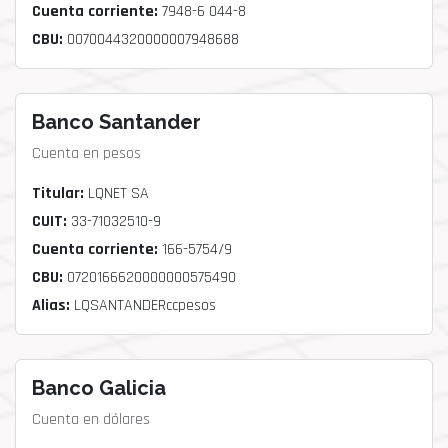
Cuenta corriente:
7948-6 044-8
CBU:
0070044320000007948688
Banco Santander
Cuenta en pesos
Titular:
LQNET SA
CUIT:
33-71032510-9
Cuenta corriente:
166-5754/9
CBU:
0720166620000000575490
Alias:
LQSANTANDERccpesos
Banco Galicia
Cuenta en dólares