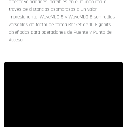
ofrecer velocidades increíbles en el mundo real a
través de distancias asombrosas a un valor
impresionante. WaveMLO-5 y WaveMLO-6 son radios
versátiles de factor de forma Rocket de 10 Gigabits
diseñadas para operaciones de Puente y Punto de
Acceso.