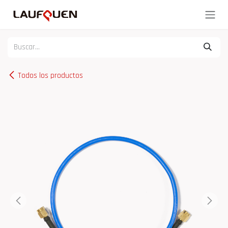
Ir al contenido
Todos los productos