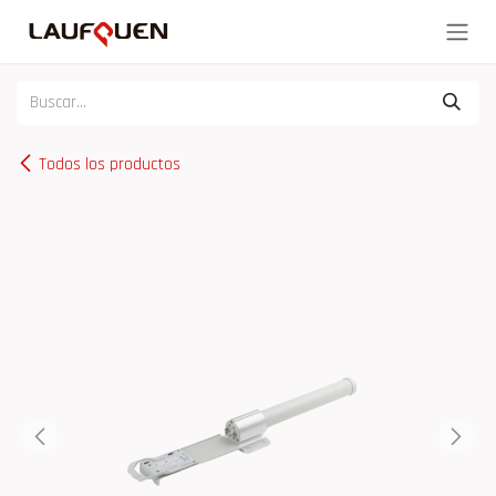
Ir al contenido
Todos los productos