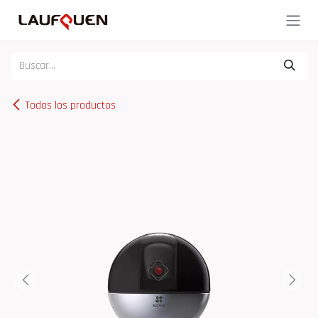
Ir al contenido
Todos los productos