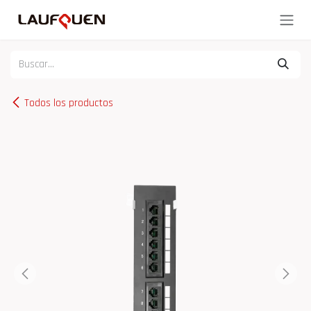
Ir al contenido
Todos los productos