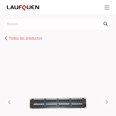
Ir al contenido
Todos los productos