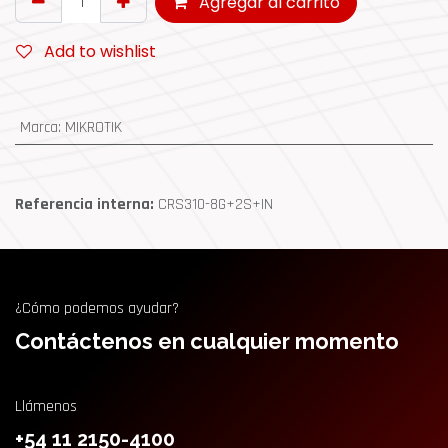
Agregar al carrito
Add to wishlist
Marca
:
MIKROTIK
Referencia interna:
CRS310-8G+2S+IN
¿Cómo podemos ayudar?
Contáctenos en cualquier momento
Llámenos
+54 11 2150-4100