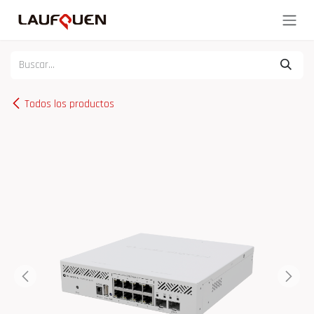
Ir al contenido
Todos los productos