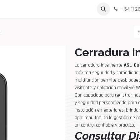
rcas
Contáctenos
Sobre Nosotros
Lista de Precio
+54 11 2
1
Cerradura i
La cerradura inteligente
ASL-Cu
máxima seguridad y comodidad e
multifunción permite desbloqueo 
visitante y aplicación móvil vía W
Con capacidad para registrar hast
y seguridad personalizada para 
instalación en exteriores, brinda
app Imou facilita la gestión de 
un control confiable y práctico.
Consultar Di