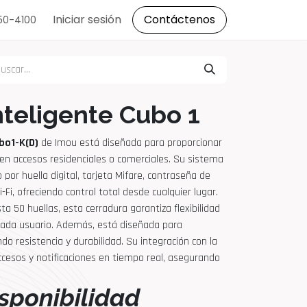
s
Iniciar sesión
Contáctenos
150-4100
nteligente Cubo 1
bo1-K(D)
de Imou está diseñada para proporcionar
n accesos residenciales o comerciales. Su sistema
por huella digital, tarjeta Mifare, contraseña de
i-Fi, ofreciendo control total desde cualquier lugar.
a 50 huellas, esta cerradura garantiza flexibilidad
cada usuario. Además, está diseñada para
ndo resistencia y durabilidad. Su integración con la
accesos y notificaciones en tiempo real, asegurando
sponibilidad