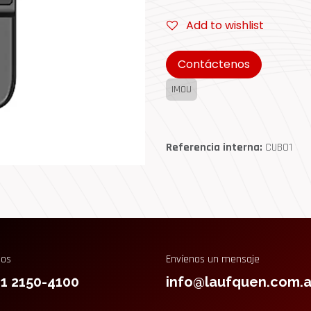
Add to wishlist
Contáctenos
IMOU
Referencia interna:
CUBO1
nos
Envíenos un mensaje
11 2150-4100
info@laufquen.com.a