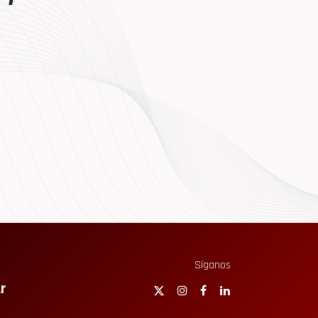
Síganos
r