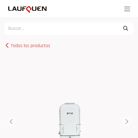
Ir al contenido
Todos los productos