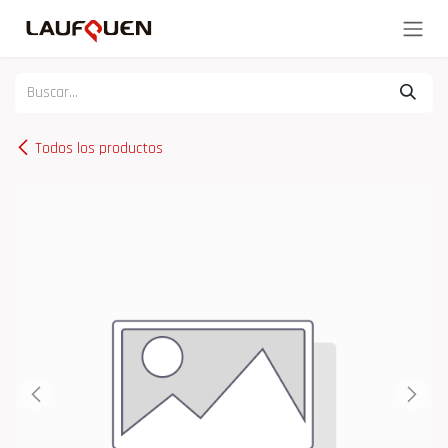
Ir al contenido
Todos los productos