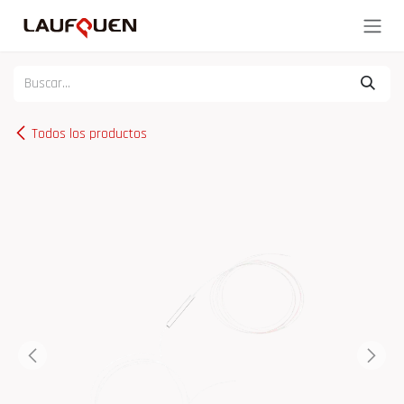
Ir al contenido
Todos los productos