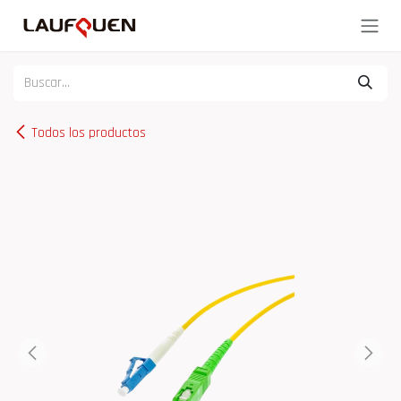
Ir al contenido
Todos los productos