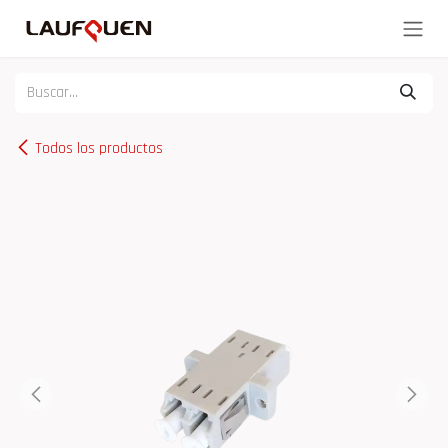
Ir al contenido
Todos los productos