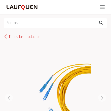
Ir al contenido
Todos los productos