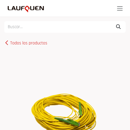
Ir al contenido
Todos los productos