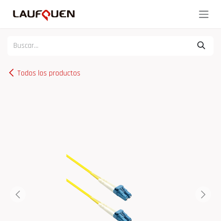
Ir al contenido
Todos los productos