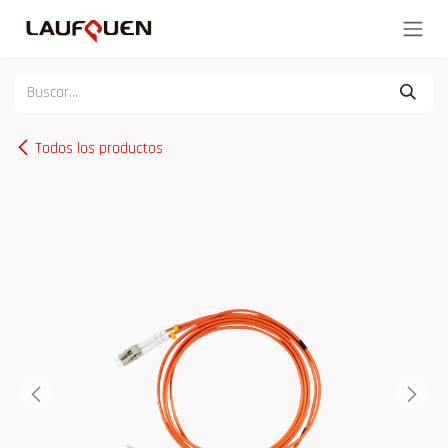
Ir al contenido
Todos los productos