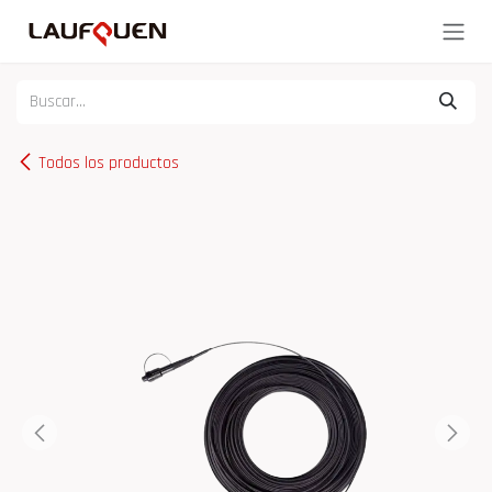
Ir al contenido
Todos los productos