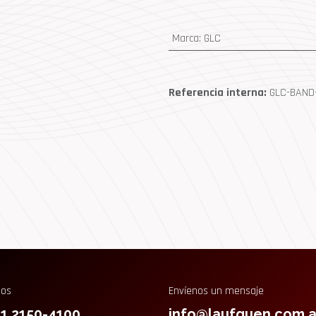
Marca
:
GLC
Referencia interna:
GLC-BAND-
nos
Envíenos un mensaje
11 2150-4100
info@laufquen.com.a