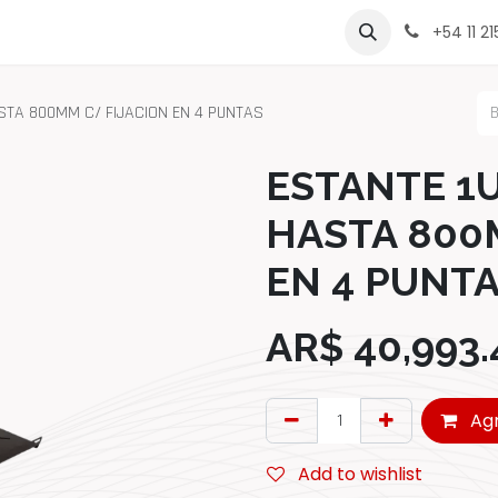
rcas
Contáctenos
Sobre Nosotros
Lista de Precio
+54 11 2
STA 800MM C/ FIJACION EN 4 PUNTAS
ESTANTE 1U
HASTA 800
EN 4 PUNT
AR$
40,993.
Agr
Add to wishlist