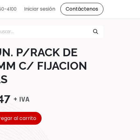
s
Iniciar sesión
Contáctenos
150-4100
N. P/RACK DE
MM C/ FIJACION
AS
47
+ IVA
egar al carrito