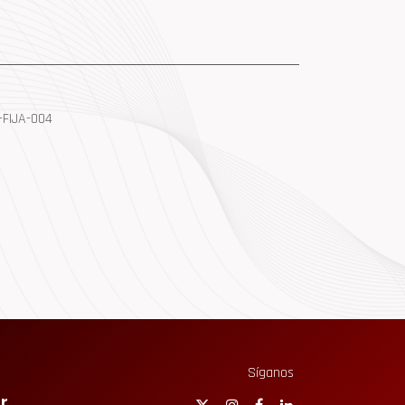
FIJA-004
Síganos
r