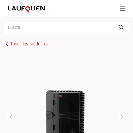
Ir al contenido
Todos los productos