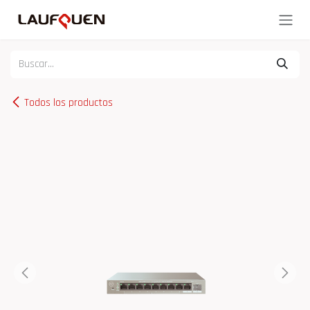
Ir al contenido
Todos los productos