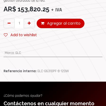
gestión avanzada de la red.
AR$
153,820.25
+ IVA
Agregar al carrito
Add to wishlist
Marca
:
GLC
Referencia interna:
GLC-G6310PF-8-120W
¿Cómo podemos ayudar?
Contáctenos en cualquier momento