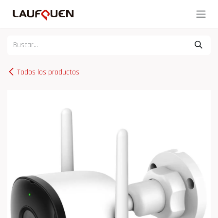
Ir al contenido
Todos los productos