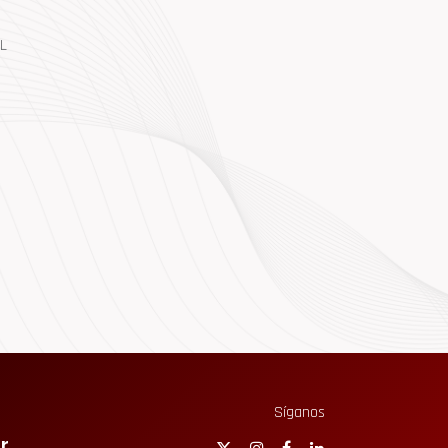
L
Síganos
r