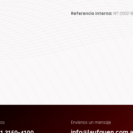
Referencia interna:
NT-2002-B
nos
Envíenos un mensaje
11 2150-4100
info@laufquen.com.a