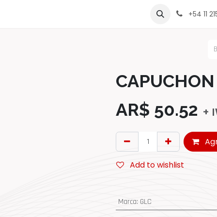
rcas
Contáctenos
Sobre Nosotros
Lista de Precio
+54 11 2
CAPUCHON 
AR$
50.52
+ 
Agr
Add to wishlist
Marca
:
GLC