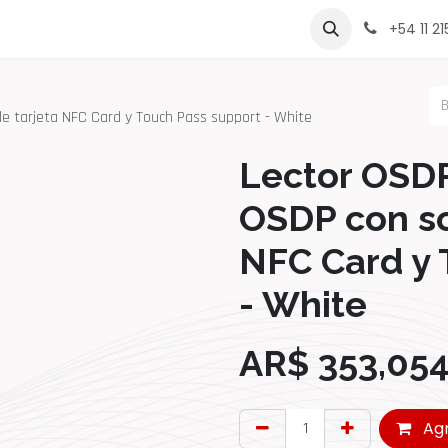
rcas
Contáctenos
Sobre Nosotros
Lista de Precio
+54 11 2
e tarjeta NFC Card y Touch Pass support - White
Lector OSD
OSDP con so
NFC Card y 
- White
AR$
353,054
Agr