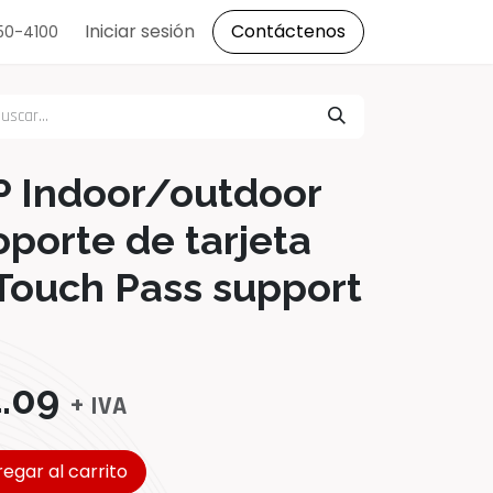
s
Iniciar sesión
Contáctenos
150-4100
P Indoor/outdoor
porte de tarjeta
Touch Pass support
.09
+ IVA
egar al carrito