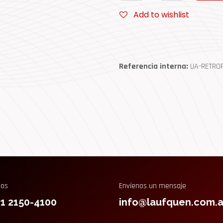
Add to wishlist
Referencia interna:
UA-RETRO
nos
Envíenos un mensaje
11 2150-4100
info@laufquen.com.a