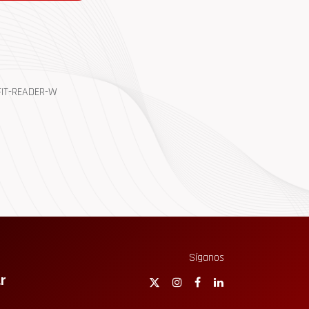
FIT-READER-W
Síganos
r