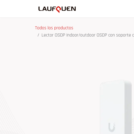
Ir al contenido
Inicio
Tienda
Ma
Todos los productos
Lector OSDP Indoor/outdoor OSDP con soporte d