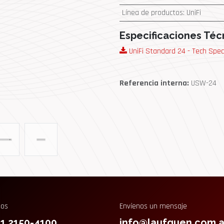
Línea de productos
:
UniFi
Especificaciones Téc
UniFi Standard 24 - Tech Spec
Referencia interna:
USW-24
nos
Envíenos un mensaje
11 2150-4100
info@laufquen.com.a