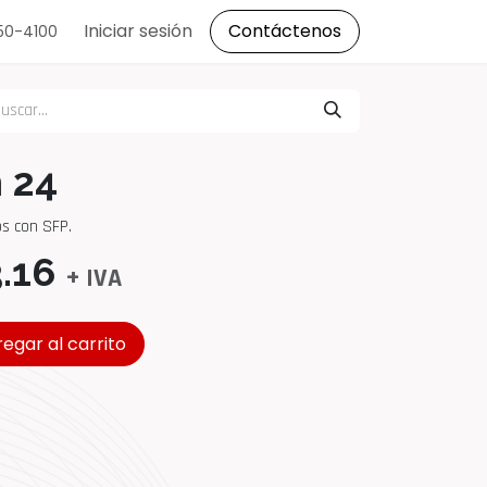
s
Iniciar sesión
Contáctenos
150-4100
h 24
os con SFP.
.16
+ IVA
egar al carrito