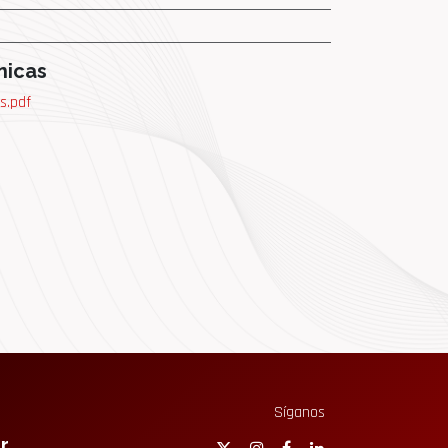
nicas
s.pdf
Síganos
r