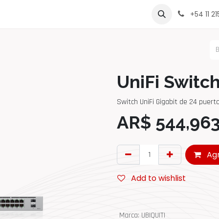
rcas
Contáctenos
Sobre Nosotros
Lista de Precio
+54 11 2
UniFi Switc
Switch UniFi Gigabit de 24 puert
AR$
544,963
Agr
Add to wishlist
Marca
:
UBIQUITI