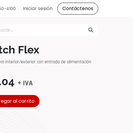
s
Iniciar sesión
Contáctenos
150-4100
tch Flex
ra interior/exterior con entrada de alimentación
.04
+ IVA
egar al carrito