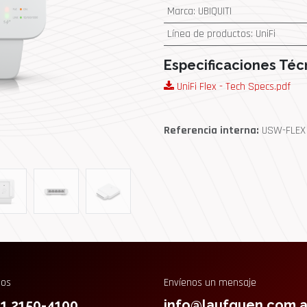
Marca
:
UBIQUITI
Línea de productos
:
UniFi
Especificaciones Téc
UniFi Flex - Tech Specs.pdf
Referencia interna:
USW-FLEX
nos
Envíenos un mensaje
11 2150-4100
info@laufquen.com.a