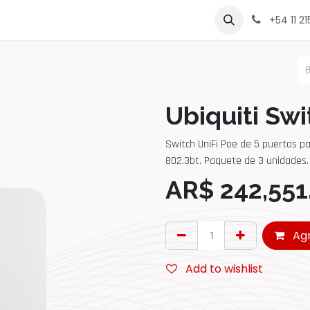
rcas
Contáctenos
Sobre Nosotros
Lista de Precio
+54 11 2
Ubiquiti Swi
Switch UniFi Poe de 5 puertos pa
802.3bt. Paquete de 3 unidades.
AR$
242,551
Agr
Add to wishlist