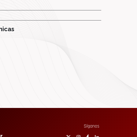
nicas
Síganos
r