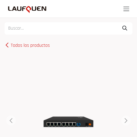
Ir al contenido
Todos los productos