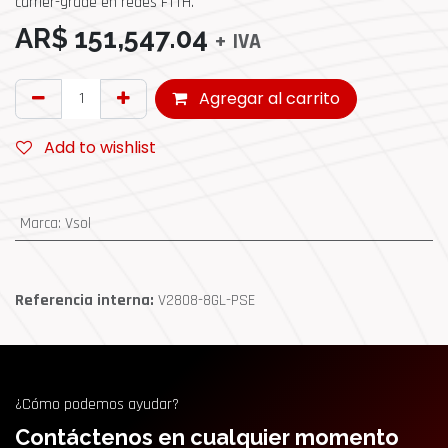
carrier-grade en redes FTTH.
AR$
151,547.04
+ IVA
Agregar al carrito
Add to wishlist
Marca
:
Vsol
Referencia interna:
V2808-8GL-PSE
¿Cómo podemos ayudar?
Contáctenos en cualquier momento