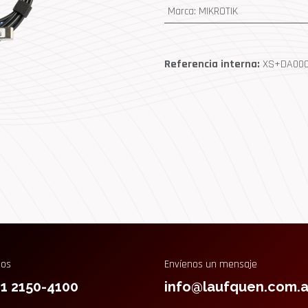
Marca
:
MIKROTIK
Referencia interna:
XS+DA000
nos
Envíenos un mensaje
11 2150-4100
info@laufquen.com.a