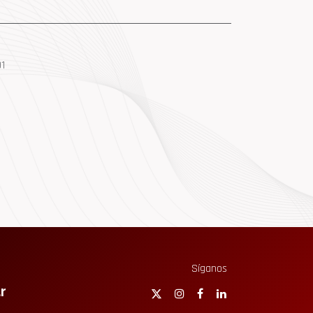
1
Síganos
r