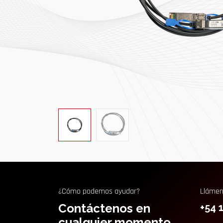
¿Cómo podemos ayudar?
Lláme
Contáctenos en
+54 
cualquier momento