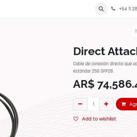
rcas
Contáctenos
Sobre Nosotros
Lista de Precio
+54 11 2
Direct Atta
Cable de conexión directa que a
estándar 25G SFP28.
AR$
74,586.
Agr
Add to wishlist