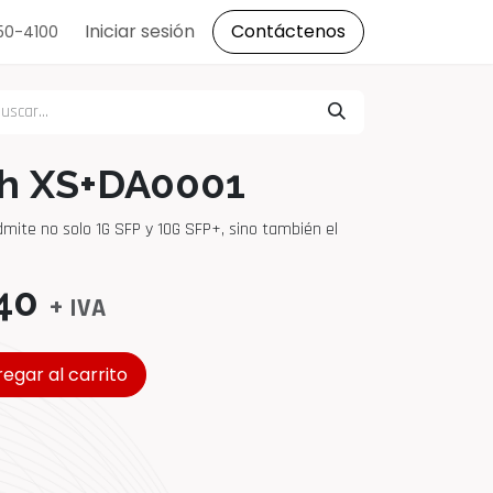
s
Iniciar sesión
Contáctenos
150-4100
ch XS+DA0001
dmite no solo 1G SFP y 10G SFP+, sino también el
40
+ IVA
egar al carrito