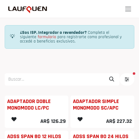
Ir al contenido
¿Sos ISP, Integrador o revendedor?
Completa el
💡
siguiente
formulario
para registrarte como profesional y
accedé a beneficios exclusivos.
fi
ADAPTADOR DOBLE
ADAPTADOR SIMPLE
MONOMODO LC/PC
MONOMODO SC/APC
AR$
126.29
AR$
227.32
ADSS SPAN 80 12 HILOS
ADSS SPAN 80 24 HILOS