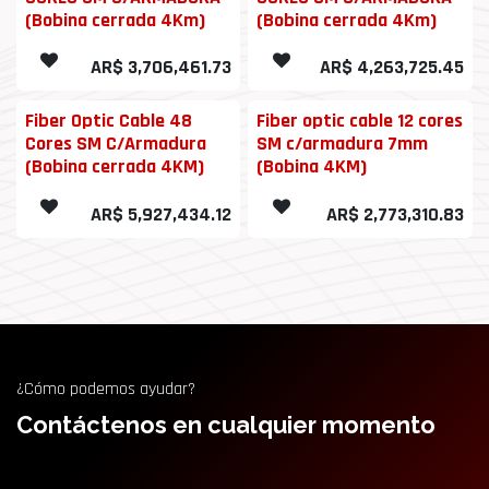
(Bobina cerrada 4Km)
(Bobina cerrada 4Km)
AR$
3,706,461.73
AR$
4,263,725.45
Fiber Optic Cable 48
Fiber optic cable 12 cores
Cores SM C/Armadura
SM c/armadura 7mm
(Bobina cerrada 4KM)
(Bobina 4KM)
AR$
5,927,434.12
AR$
2,773,310.83
¿Cómo podemos ayudar?
Contáctenos en cualquier momento