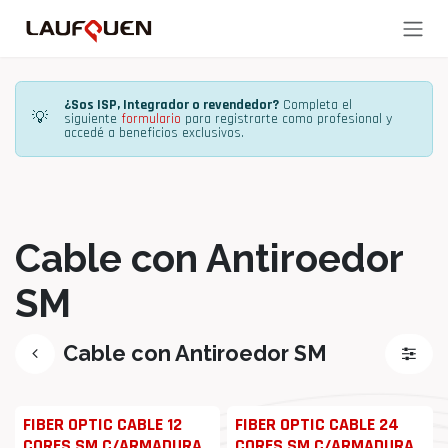
Ir al contenido
¿Sos ISP, Integrador o revendedor?
Completa el
💡
siguiente
formulario
para registrarte como profesional y
accedé a beneficios exclusivos.
Cable con Antiroedor
SM
Cable con Antiroedor SM
FIBER OPTIC CABLE 12
FIBER OPTIC CABLE 24
CORES SM C/ARMADURA
CORES SM C/ARMADURA