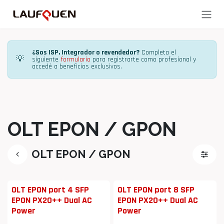
Ir al contenido
¿Sos ISP, Integrador o revendedor?
Completa el
💡
siguiente
formulario
para registrarte como profesional y
accedé a beneficios exclusivos.
OLT EPON / GPON
OLT EPON / GPON
OLT EPON port 4 SFP
OLT EPON port 8 SFP
EPON PX20++ Dual AC
EPON PX20++ Dual AC
Power
Power