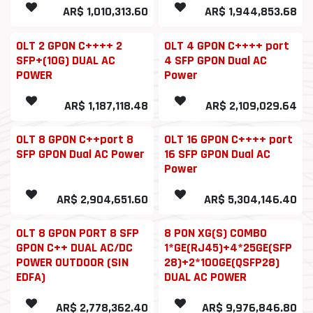
AR$
1,010,313.60
AR$
1,944,853.68
OLT 2 GPON C++++ 2
OLT 4 GPON C++++ port
SFP+(10G) DUAL AC
4 SFP GPON Dual AC
POWER
Power
AR$
1,187,118.48
AR$
2,109,029.64
OLT 8 GPON C++port 8
OLT 16 GPON C++++ port
SFP GPON Dual AC Power
16 SFP GPON Dual AC
Power
AR$
2,904,651.60
AR$
5,304,146.40
OLT 8 GPON PORT 8 SFP
8 PON XG(S) COMBO
GPON C++ DUAL AC/DC
1*GE(RJ45)+4*25GE(SFP
POWER OUTDOOR (SIN
28)+2*100GE(QSFP28)
EDFA)
DUAL AC POWER
AR$
2,778,362.40
AR$
9,976,846.80