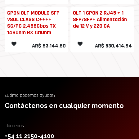
GPON OLT MODULO SFP
OLT 1 GPON 2 RJ45 + 1
VSOL CLASS C++++
SFP/SFP+ Alimentación
SC/PC 2.488Gbps TX
de 12 V y 220 CA
1490nm RX 1310nm
AR$
63,144.60
AR$
530,414.64
¿Cómo podemos ayudar?
Contáctenos en cualquier momento
Llámenos
+54 11 2150-4100