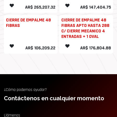
AR$
265,207.32
AR$
147,404.75
CIERRE DE EMPALME 48
CIERRE DE EMPALME 48
FIBRAS
FIBRAS APTO HASTA 288
C/ CIERRE MECANICO 4
ENTRADAS + 1 OVAL
AR$
106,209.22
AR$
176,804.88
¿Cómo podemos ayudar?
Contáctenos en cualquier momento
Llámenos