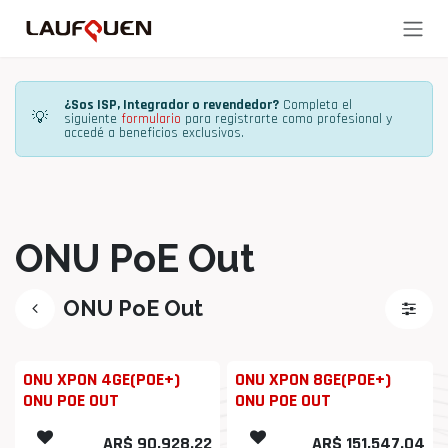
Ir al contenido
¿Sos ISP, Integrador o revendedor?
Completa el
💡
siguiente
formulario
para registrarte como profesional y
accedé a beneficios exclusivos.
ONU PoE Out
ONU PoE Out
ONU XPON 4GE(POE+)
ONU XPON 8GE(POE+)
ONU POE OUT
ONU POE OUT
AR$
90,928.22
AR$
151,547.04