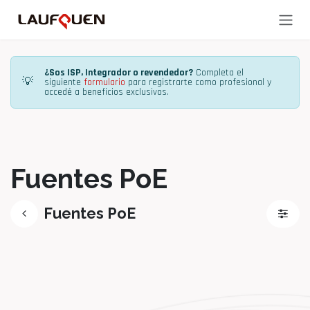
Ir al contenido
¿Sos ISP, Integrador o revendedor?
Completa el
💡
siguiente
formulario
para registrarte como profesional y
accedé a beneficios exclusivos.
Fuentes PoE
Fuentes PoE