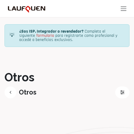
Ir al contenido
¿Sos ISP, Integrador o revendedor?
Completa el
💡
siguiente
formulario
para registrarte como profesional y
accedé a beneficios exclusivos.
Otros
Otros