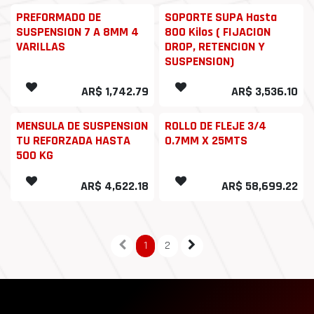
PREFORMADO DE
SOPORTE SUPA Hasta
SUSPENSION 7 A 8MM 4
800 Kilos ( FIJACION
VARILLAS
DROP, RETENCION Y
SUSPENSION)
AR$
1,742.79
AR$
3,536.10
MENSULA DE SUSPENSION
ROLLO DE FLEJE 3/4
TU REFORZADA HASTA
0.7MM X 25MTS
500 KG
AR$
4,622.18
AR$
58,699.22
1
2