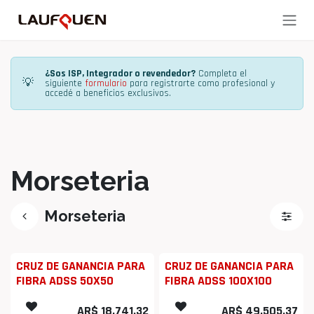
Ir al contenido
¿Sos ISP, Integrador o revendedor?
Completa el
💡
siguiente
formulario
para registrarte como profesional y
accedé a beneficios exclusivos.
Morseteria
Morseteria
CRUZ DE GANANCIA PARA
CRUZ DE GANANCIA PARA
FIBRA ADSS 50X50
FIBRA ADSS 100X100
AR$
18,741.32
AR$
49,505.37