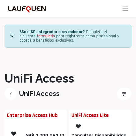
Ir al contenido
¿Sos ISP, Integrador o revendedor?
Completa el
💡
siguiente
formulario
para registrarte como profesional y
accedé a beneficios exclusivos.
UniFi Access
UniFi Access
Enterprise Access Hub
UniFi Access Lite
AR$
2,700,063.10
Consultar Disponibilidad