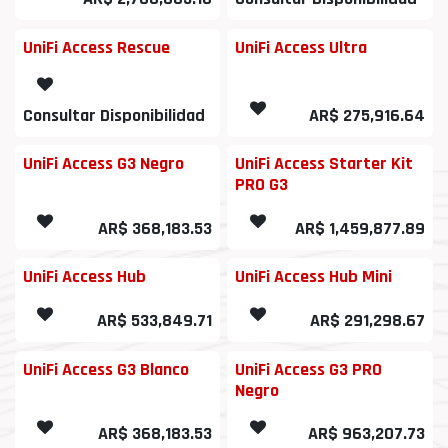
UniFi Access Rescue
UniFi Access Ultra
Consultar Disponibilidad
AR$
275,916.64
UniFi Access G3 Negro
UniFi Access Starter Kit
PRO G3
AR$
368,183.53
AR$
1,459,877.89
UniFi Access Hub
UniFi Access Hub Mini
AR$
533,849.71
AR$
291,298.67
UniFi Access G3 Blanco
UniFi Access G3 PRO
Negro
AR$
368,183.53
AR$
963,207.73