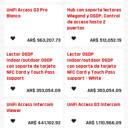
UniFi Access G3 Pro
Hub con soporte lectores
Blanco
Wiegand y OSDP. Control
de acceso hasta 2
puertas
AR$
963,207.73
AR$
512,052.19
Lector OSDP
Lector OSDP
Indoor/outdoor OSDP
Indoor/outdoor OSDP
con soporte de tarjeta
con soporte de tarjeta
NFC Card y Touch Pass
NFC Card y Touch Pass
support
support - White
AR$
353,054.09
AR$
353,054.09
UniFi Access Intercom
UniFi Access G3 Intercom
Viewer
AR$
441,102.92
AR$
1,110,966.09