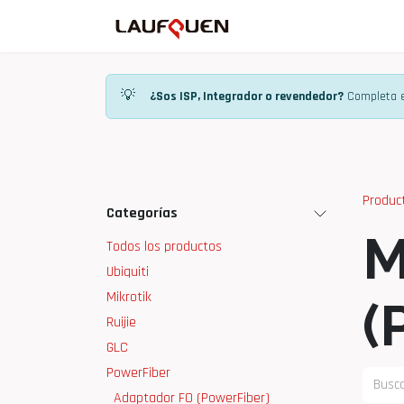
Ir al contenido
Inicio
Tienda
Ma
💡
¿Sos ISP, Integrador o revendedor?
Completa e
Produc
Categorías
M
Todos los productos
Ubiquiti
Mikrotik
(
Ruijie
GLC
PowerFiber
Adaptador FO (PowerFiber)