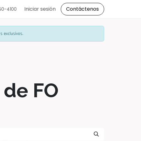
s
Iniciar sesión
Contáctenos
150-4100
s exclusivos.
 de FO