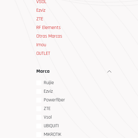
VSOL
Ezviz
ZTE
RF Elements
Otras Marcas
Imou
OUTLET
Marca
Ruijie
Ezviz
Powerfiber
ZTE
Vsol
UBIQUITI
MIKROTIK