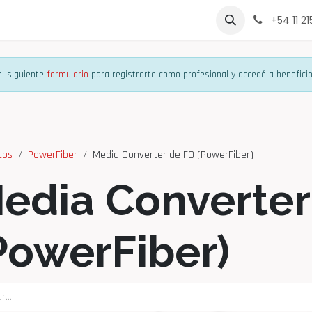
rcas
Contáctenos
Sobre Nosotros
Lista de Precio
+54 11 2
l siguiente
formulario
para registrarte como profesional y accedé a beneficio
tos
PowerFiber
Media Converter de FO (PowerFiber)
edia Converter
PowerFiber)