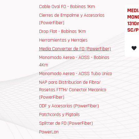
Cable Oval FO - Bobinas 1Km
MEDI
Cierres de Empalme y Accesorios
MONO
(PowerFiber)
1310
SC/P
Drop Flat - Bobinas 1Km
Herramientas y Herrajes
Media Converter de FO (PowerFiber)
Monomodo Aerea - ADSS - Bobinas
4Km
Monomodo Aerea - ADSS Tubo Unico
NAP para Distribucion de Fibra/
Rosetas FTTH/ Conector Mecanico
(PowerFiber)
ODF y Accesorios (PowerFiber)
Patchcords y Pigtails
Splitter de FO (PowerFiber)
PowerLan