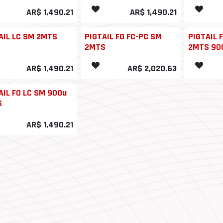
AR$
1,490.21
AR$
1,490.21
AIL LC SM 2MTS
PIGTAIL FO FC-PC SM
PIGTAIL 
2MTS
2MTS 90
AR$
1,490.21
AR$
2,020.63
AIL FO LC SM 900u
S
AR$
1,490.21