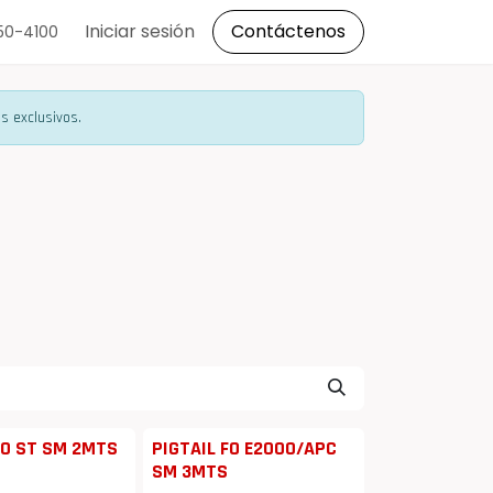
s
Iniciar sesión
Contáctenos
150-4100
s exclusivos.
FO ST SM 2MTS
PIGTAIL FO E2000/APC
SM 3MTS