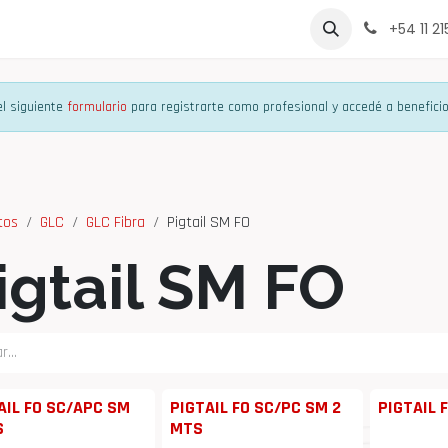
rcas
Contáctenos
Sobre Nosotros
Lista de Precio
+54 11 2
l siguiente
formulario
para registrarte como profesional y accedé a beneficio
tos
GLC
GLC Fibra
Pigtail SM FO
igtail SM FO
AIL FO SC/APC SM
PIGTAIL FO SC/PC SM 2
PIGTAIL 
S
MTS