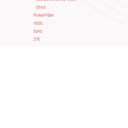
Otros
PowerFiber
VSOL
Ezviz
ZTE
RF Elements
Otras Marcas
Imou
OUTLET
Marca
UBIQUITI
¿Cómo podemos ayudar?
Lláme