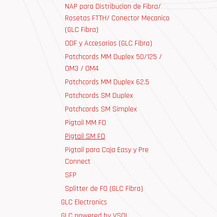
NAP para Distribucion de Fibra/
Rosetas FTTH/ Conector Mecanico
(GLC Fibra)
ODF y Accesorios (GLC Fibra)
Patchcords MM Duplex 50/125 /
OM3 / OM4
Patchcords MM Duplex 62.5
Patchcords SM Duplex
Patchcords SM Simplex
Pigtail MM FO
Pigtail SM FO
Pigtail para Caja Easy y Pre
Connect
SFP
Splitter de FO (GLC Fibra)
GLC Electronics
GLC powered by VSOL