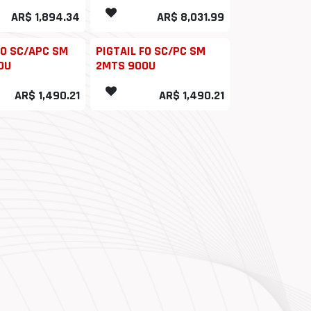
AR$
1,894.34
AR$
8,031.99
FO SC/APC SM
PIGTAIL FO SC/PC SM
0U
2MTS 900U
AR$
1,490.21
AR$
1,490.21