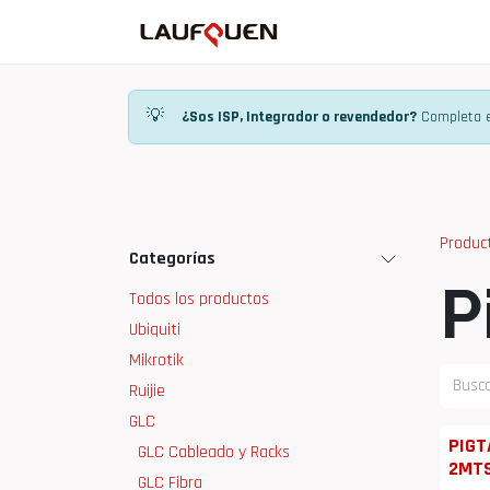
Ir al contenido
Inicio
Tienda
Ma
💡
¿Sos ISP, Integrador o revendedor?
Completa e
Produc
Categorías
P
Todos los productos
Ubiquiti
Mikrotik
Ruijie
GLC
PIGT
GLC Cableado y Racks
2MT
GLC Fibra